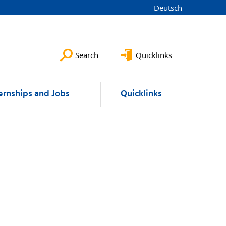
Deutsch
Search
Quicklinks
ernships and Jobs
Quicklinks