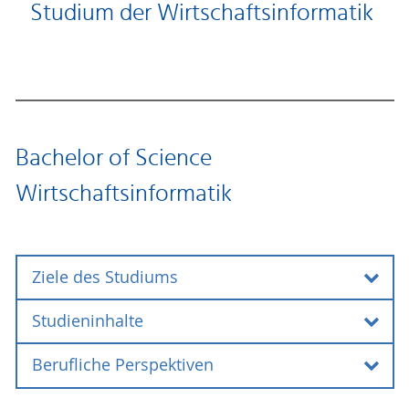
Studium der Wirtschaftsinformatik
Bachelor of Science
Wirtschaftsinformatik
Ziele des Studiums
Studieninhalte
Ziele des Studiums
Berufliche Perspektiven
Ob Industriebetrieb,
Studieninhalte
Dienstleistungsunternehmen oder öffentliche