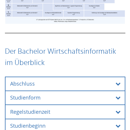
eigene Schwerpunkte entsprechend ihrer
Neigungen zu setzen.
Der Bachelor Wirtschaftsinformatik
im Überblick
Abschluss
Studienform
Abschluss
Bachelor of Science (B.Sc.)
Regelstudienzeit
Studienform
Grundständig (mit erstem berufsqualifizierenden
Studienbeginn
Regelstudienzeit