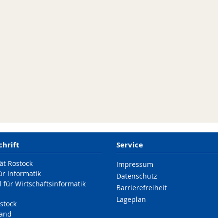
chrift
Service
ät Rostock
Impressum
für Informatik
Datenschutz
 für Wirtschaftsinformatik
Barrierefreiheit
Lageplan
stock
land