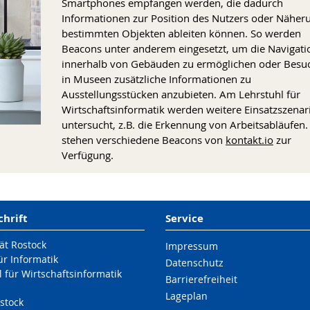
Smartphones empfangen werden, die dadurch
Informationen zur Position des Nutzers oder Näher
bestimmten Objekten ableiten können. So werden
Beacons unter anderem eingesetzt, um die Navigati
innerhalb von Gebäuden zu ermöglichen oder Besu
in Museen zusätzliche Informationen zu
Ausstellungsstücken anzubieten. Am Lehrstuhl für
Wirtschaftsinformatik werden weitere Einsatzszenar
untersucht, z.B. die Erkennung von Arbeitsabläufen.
stehen verschiedene Beacons von
kontakt.io
zur
Verfügung.
chrift
Service
ät Rostock
Impressum
für Informatik
Datenschutz
 für Wirtschaftsinformatik
Barrierefreiheit
Lageplan
stock