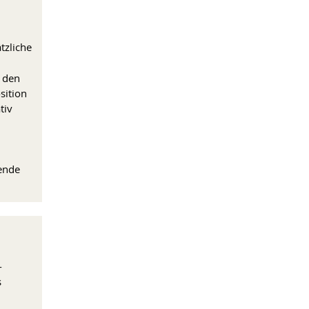
tzliche
e den
sition
tiv
ende
-
s