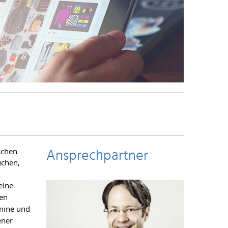
Ansprechpartner
schen
uchen,
eine
ren
rmine und
ener