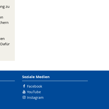
ung zu
on
chern
ien
 Dafür
Soziale Medien
Facebook
YouTube
Instagram