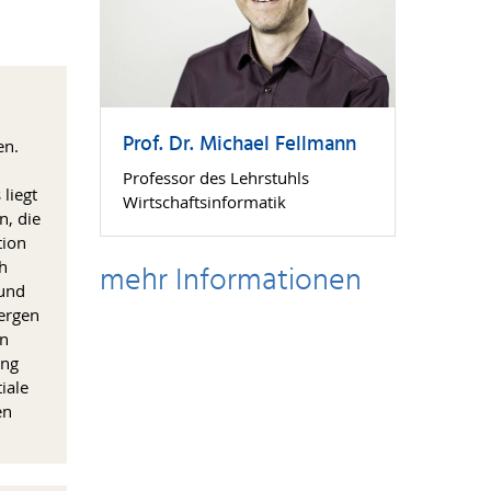
Prof. Dr. Michael Fellmann
en.
Professor des Lehrstuhls
liegt
Wirtschaftsinformatik
n, die
tion
h
mehr Informationen
 und
ergen
en
ung
iale
en